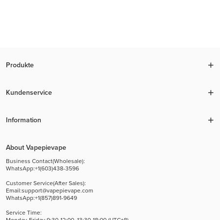
Produkte
Kundenservice
Information
About Vapepievape
Business Contact(Wholesale):
WhatsApp:+1(603)438-3596
Customer Service(After Sales):
Email:
support@vapepievape.com
WhatsApp:+1(857)891-9649
Service Time:
Monday-Friday 9:30-12:00, 13:30-18:00 (UTC+8)