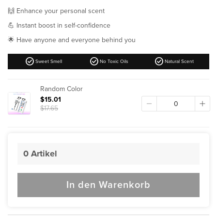
price
🙌 Enhance your personal scent
💪 Instant boost in self-confidence
🌟 Have anyone and everyone behind you
check_circle
check_circle
check_circle
Sweet Smell
No Toxic Oils
Natural Scent
Random Color
$15.01
$17.65
0
Artikel
In den Warenkorb