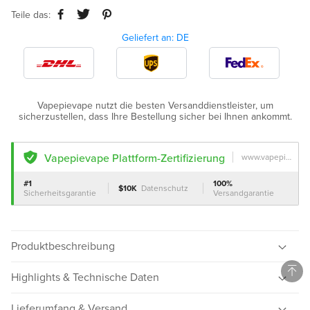
Teile das:
Geliefert an: DE
Vapepievape nutzt die besten Versanddienstleister, um
sicherzustellen, dass Ihre Bestellung sicher bei Ihnen ankommt.
Vapepievape Plattform-Zertifizierung
www.vapepievape.com
Vapepievape Plattform-Zertifizierung
#1
100%
$10K
Datenschutz
Sicherheitsgarantie
Versandgarantie
www.vapepievape.com
About Mythicvape Security Certification
Produktbeschreibung
Privacy Protection
Certified
Highlights & Technische Daten
Security Assurance
Certified
Lieferumfang & Versand