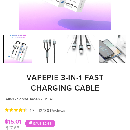
VAPEPIE 3-IN-1 FAST
CHARGING CABLE
3-in-1 · Schnellladen · USB-C
4.7 | 12,136 Reviews
Sale
$15.01
SAVE
$2.65
price
Regular
$17.65