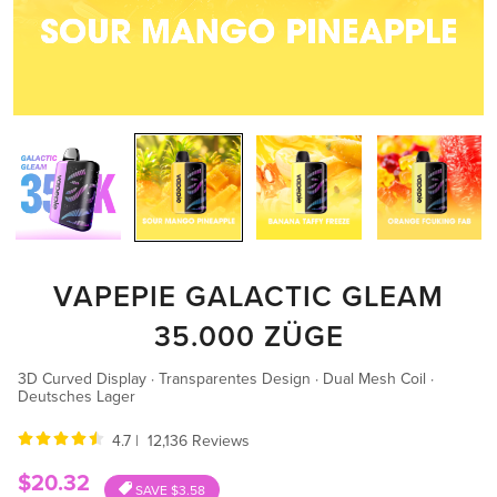
VAPEPIE GALACTIC GLEAM
35.000 ZÜGE
3D Curved Display · Transparentes Design · Dual Mesh Coil ·
Deutsches Lager
4.7 | 12,136 Reviews
Sale
$20.32
SAVE
$3.58
price