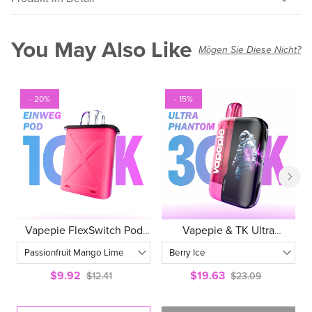
You May Also Like
Mögen Sie Diese Nicht?
- 20%
- 15%
Vapepie FlexSwitch Pod
Vapepie & TK Ultra
10.000 Züge
Phantom 30.000 Züge
$9.92
$19.63
$12.41
$23.09