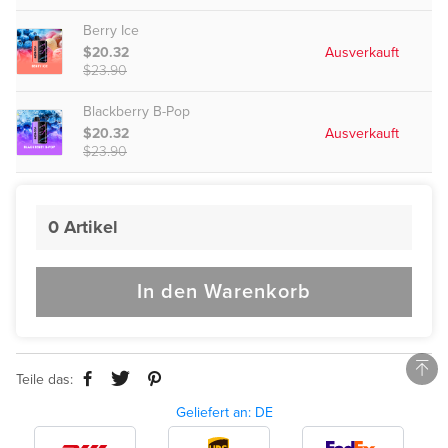
Berry Ice
$20.32
Ausverkauft
$23.90
Blackberry B-Pop
$20.32
Ausverkauft
$23.90
Vapepievape Plattform-Zertifizierung
0
Artikel
www.vapepievape.com
In den Warenkorb
About Mythicvape Security Certification
Privacy Protection
Certified
Teile das:
Security Assurance
Certified
Geliefert an: DE