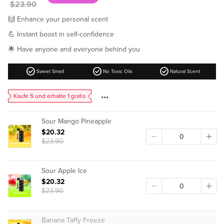
Regular
$23.90
price
🙌 Enhance your personal scent
💪 Instant boost in self-confidence
🌟 Have anyone and everyone behind you
check_circle
check_circle
check_circle
Sweet Smell
No Toxic Oils
Natural Scent
Kaufe 5 und erhalte 1 gratis
Sour Mango Pineapple
$20.32
$23.90
Sour Apple Ice
$20.32
$23.90
Banana Taffy Freeze