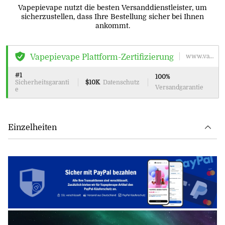
Vapepievape nutzt die besten Versanddienstleister, um
sicherzustellen, dass Ihre Bestellung sicher bei Ihnen
ankommt.
www.vapepievape.com
Vapepievape Plattform-Zertifizierung
#1
100%
Sicherheitsgaranti
$10K
Datenschutz
Versandgarantie
e
Einzelheiten