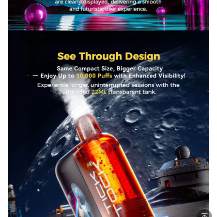
Vapepievape Plattform-Zertifizierung
www.vapepievape.com
About Mythicvape Security Certification
Privacy Protection
Certified