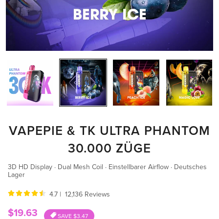
VAPEPIE & TK ULTRA PHANTOM
30.000 ZÜGE
3D HD Display · Dual Mesh Coil · Einstellbarer Airflow · Deutsches
Lager
4.7 | 12,136 Reviews
Sale
$19.63
SAVE
$3.47
price