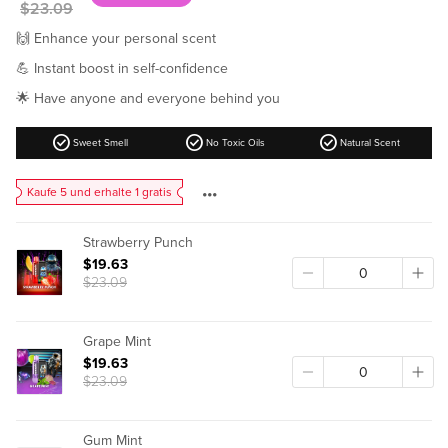
Regular
$23.09
price
🙌 Enhance your personal scent
💪 Instant boost in self-confidence
🌟 Have anyone and everyone behind you
check_circle
check_circle
check_circle
Sweet Smell
No Toxic Oils
Natural Scent
Kaufe 5 und erhalte 1 gratis
Strawberry Punch
$19.63
$23.09
Grape Mint
$19.63
$23.09
Gum Mint