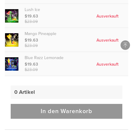
Vapepievape Plattform-Zertifizierung
Lush Ice
$19.63
Ausverkauft
www.vapepievape.com
$23.09
About Mythicvape Security Certification
Mango Pineapple
Privacy Protection
Certified
$19.63
Ausverkauft
$23.09
Security Assurance
Certified
Blue Razz Lemonade
$19.63
Ausverkauft
$23.09
Shipping Guarantee
Certified
0
Artikel
In den Warenkorb